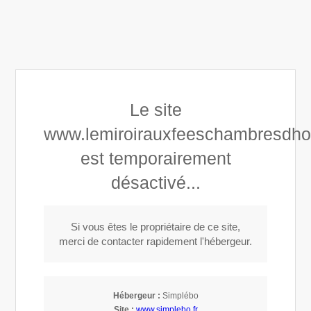
3 rue du mulet, 33000 BORDEAUX, France
Afficher le téléphone
Réservez maintenant
Le site
www.lemiroirauxfeeschambresdho
est temporairement
Le Miroir aux Fées
désactivé...
Maison d’hôtes à Bordeaux
Si vous êtes le propriétaire de ce site,
merci de contacter rapidement l'hébergeur.
Appeler
Hébergeur :
Simplébo
Site :
www.simplebo.fr