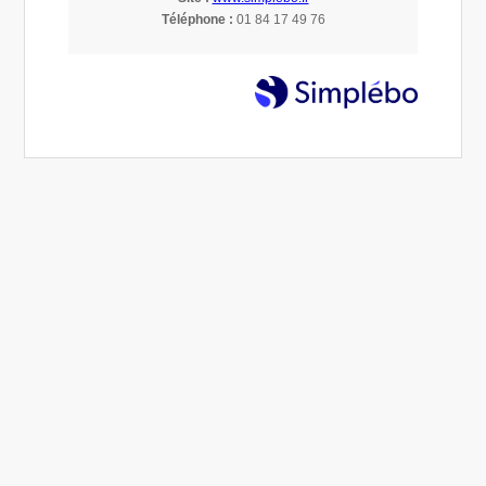
promotion
Téléphone :
01 84 17 49 76
Réservation en direct
31 Août 2020
Le Miroir aux Fées
réservation directe; promotions; code promo
Nous adorons vous permettre de bénéficier des meilleurs
tarifs. Pour cela, la solution royale est la réservation
directe. Vous économisez les frais prélevés par les plates-
formes de vente en ligne,...
Lire l'article