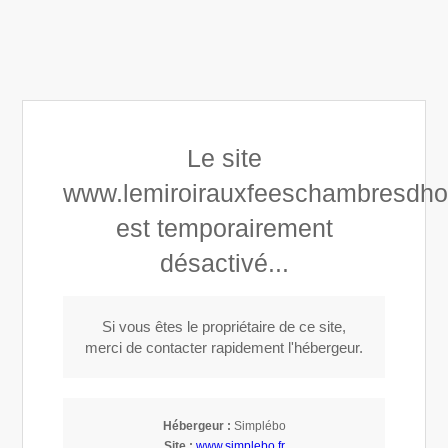
3 rue du mulet, 33000 BORDEAUX, France
Afficher le téléphone
Réservez maintenant
Le site
www.lemiroirauxfeeschambresdho
est temporairement
Le Miroir aux Fées
désactivé...
Maison d’hôtes à Bordeaux
Si vous êtes le propriétaire de ce site,
merci de contacter rapidement l'hébergeur.
Appeler
Hébergeur :
Simplébo
Réservation directe; code promo;
Site :
www.simplebo.fr